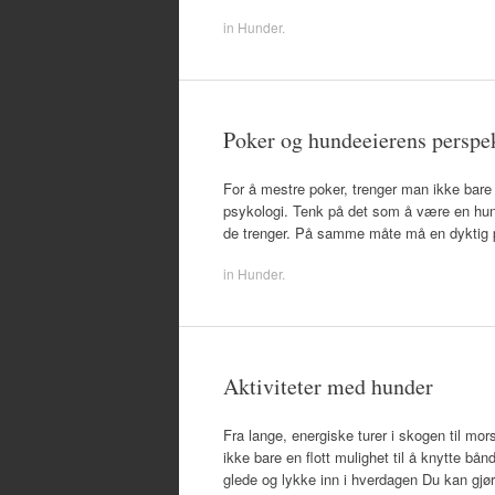
in
Hunder
.
Poker og hundeeierens perspe
For å mestre poker, trenger man ikke bare 
psykologi. Tenk på det som å være en hund
de trenger. På samme måte må en dyktig 
in
Hunder
.
Aktiviteter med hunder
Fra lange, energiske turer i skogen til mo
ikke bare en flott mulighet til å knytte bå
glede og lykke inn i hverdagen Du kan gjøre